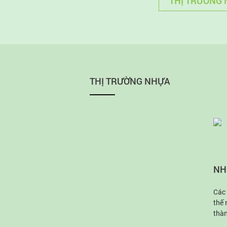
THỊ TRƯỜNG
THỊ TRƯỜNG NHỰA
NH
Các 
thế 
thàn
tron