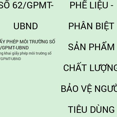
IẤY PHÉP MÔI TRƯỜNG SỐ
2/GPMT-UBND
g khai giấy phép môi trường số
/GPMT-UBND