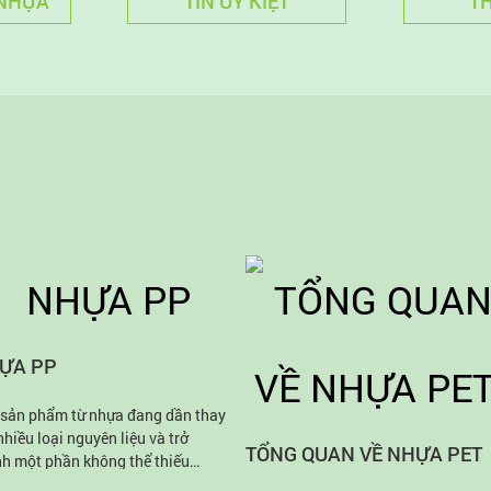
 NHỰA
TIN UY KIỆT
TH
ỰA PP
sản phẩm từ nhựa đang dần thay
nhiều loại nguyên liệu và trở
TỔNG QUAN VỀ NHỰA PET
h một phần không thể thiếu
g cuộc sống hiện đại. Nguyên liệu