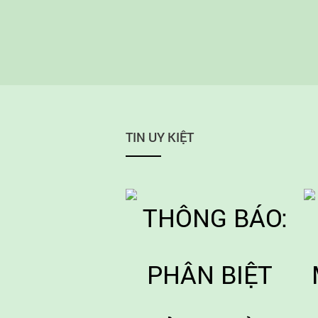
nhựa
làm 
năng
nhựa
ứng 
TIN UY KIỆT