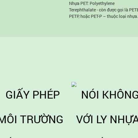
Nhựa PET: Polyethylene
 sử dụng để sản xuất được chia
Terephthalate - còn được gọi là PET
7 loại tùy theo tính chất, khả
PETP, hoặc PET-P – thuộc loại nhựa
 ứng dụng và tái chế… ; trong đó
nhiệt dẻo, được sử dụng rất phổ biế
 PP được xem là an toàn và có
trong sản xuất ngành nhựa hiện nay
dụng sản xuất rộng rãi nhất.
Nhựa PET đứng vị trí đầu tiên trong
danh sách 7 loại nhựa, đã được cấp
chứng nhận thực phẩm FDA ( Food
and Drug Administration), có thể tái
chế và không độc hại.