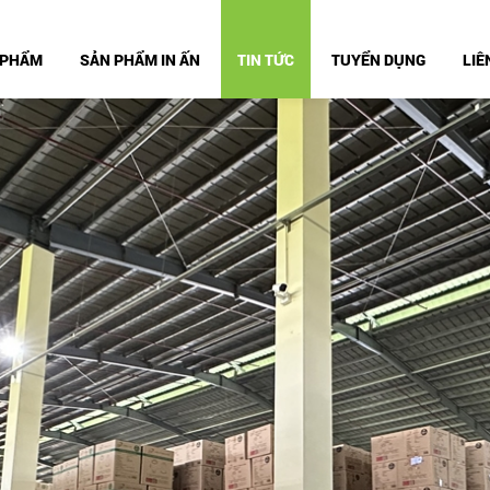
 PHẨM
SẢN PHẨM IN ẤN
TIN TỨC
TUYỂN DỤNG
LIÊ
 NHỰA
TIN UY KIỆT
TH