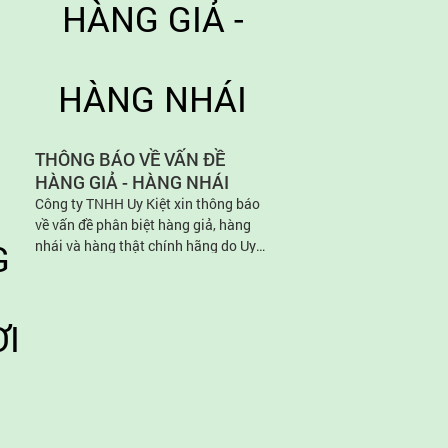
LY NHỰA IN LOGO 
Ly in cao cấp của công ty 
là một trong những lựa c
THÔNG BÁO VỀ VẤN ĐỀ
đầu của các chuỗi F&B tr
HÀNG GIẢ - HÀNG NHÁI
nước như Highlands Coffe
Công ty TNHH Uy Kiệt xin thông báo
Coffee Bean and Tea Leaf
về vấn đề phân biệt hàng giả, hàng
Jollibee, 7-Eleven, KFC, T
nhái và hàng thật chính hãng do Uy
House, Café Amazon, The 
Kiệt sản xuất. Quý khách hàng vui
Hortons, Joe & The Juice
lòng đọc kỹ thông tin, đối chiếu với
nhà sản xuất trong trường hợp cần
thiết để tránh mua phải hàng giả,
hàng kém chất lượng.