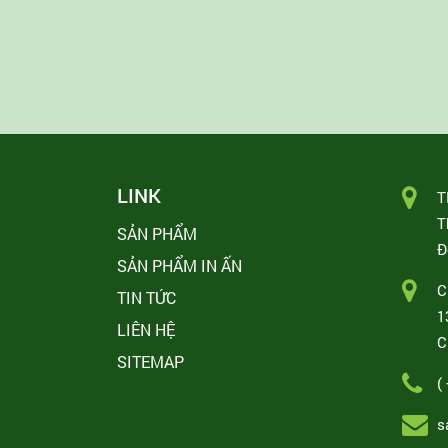
LINK
T
T
SẢN PHẨM
Đ
SẢN PHẨM IN ẤN
C
TIN TỨC
1
LIÊN HỆ
C
SITEMAP
(
s