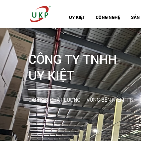
UY KIỆT
CÔNG NGHỆ
SẢN
THỊ TRƯỜNG
CÔNG TY TNHH
UY KIỆT
CAM KẾT CHẤT LƯỢNG – VỮNG BỀN NIỀM TIN