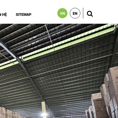
VN
EN
N HỆ
SITEMAP
Ư VIỆN