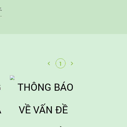
E,
n
.