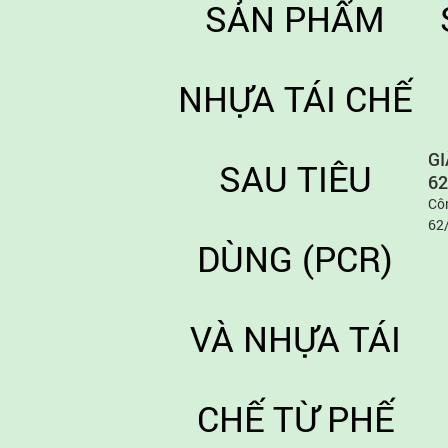
G
6
Côn
62