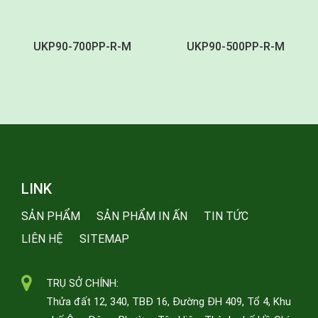
UKP90-700PP-R-M
UKP90-500PP-R-M
LINK
SẢN PHẨM
SẢN PHẨM IN ẤN
TIN TỨC
LIÊN HỆ
SITEMAP
TRỤ SỞ CHÍNH:
Thửa đất 12, 340, TBĐ 16, Đường ĐH 409, Tổ 4, Khu