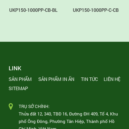
UKP150-1000PP-CB-BL
UKP150-1000PP-C-CB
LINK
SẢN PHẨM
SẢN PHẨM IN ẤN
TIN TỨC
LIÊN HỆ
SITEMAP
TRỤ SỞ CHÍNH:
Thửa đất 12, 340, TBĐ 16, Đường ĐH 409, Tổ 4, Khu
phố Ông Đông, Phường Tân Hiệp, Thành phố Hồ
Chí Minh, Việt Nam.