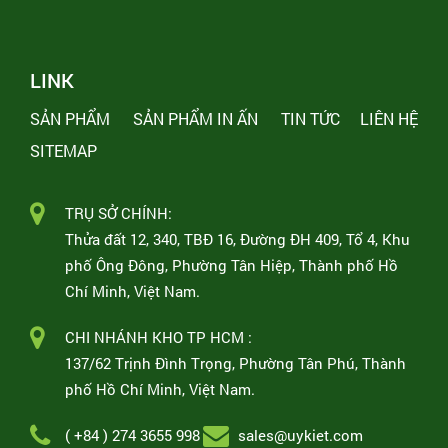
LINK
SẢN PHẨM
SẢN PHẨM IN ẤN
TIN TỨC
LIÊN HỆ
SITEMAP
TRỤ SỞ CHÍNH:
Thửa đất 12, 340, TBĐ 16, Đường ĐH 409, Tổ 4, Khu
phố Ông Đông, Phường Tân Hiệp, Thành phố Hồ
Chí Minh, Việt Nam.
CHI NHÁNH KHO TP HCM :
137/62 Trịnh Đình Trọng, Phường Tân Phú, Thành
phố Hồ Chí Minh, Việt Nam.
( +84 ) 274 3655 998
sales@uykiet.com