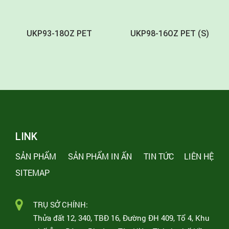
UKP93-18OZ PET
UKP98-16OZ PET (S)
LINK
SẢN PHẨM
SẢN PHẨM IN ẤN
TIN TỨC
LIÊN HỆ
SITEMAP
TRỤ SỞ CHÍNH:
Thửa đất 12, 340, TBĐ 16, Đường ĐH 409, Tổ 4, Khu