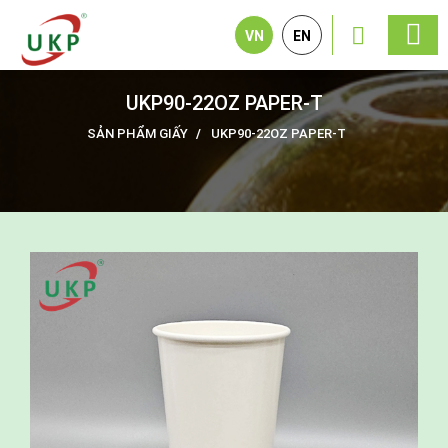
VN
EN
UKP90-22OZ PAPER-T
SẢN PHẨM GIẤY
UKP90-22OZ PAPER-T