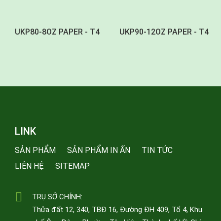
UKP80-8OZ PAPER - T4
UKP90-12OZ PAPER - T4
LINK
SẢN PHẨM
SẢN PHẨM IN ẤN
TIN TỨC
LIÊN HỆ
SITEMAP
TRỤ SỞ CHÍNH:
Thửa đất 12, 340, TBĐ 16, Đường ĐH 409, Tổ 4, Khu