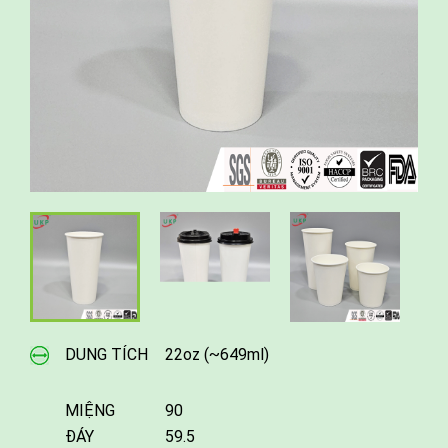
DUNG TÍCH
22oz (~649ml)
MIỆNG
90
ĐÁY
59.5