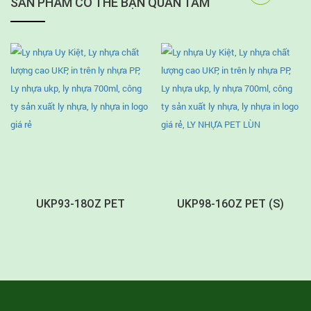
SẢN PHẨM CÓ THỂ BẠN QUAN TÂM
UKP93-18OZ PET
UKP98-16OZ PET (S)