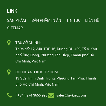
LINK
SẢN PHẨM
SẢN PHẨM IN ẤN
TIN TỨC
LIÊN HỆ
SITEMAP
TRỤ SỞ CHÍNH:
Thửa đất 12, 340, TBĐ 16, Đường ĐH 409, Tổ 4, Khu
phố Ông Đông, Phường Tân Hiệp, Thành phố Hồ
Chí Minh, Việt Nam.
CHI NHÁNH KHO TP HCM :
137/62 Trịnh Đình Trọng, Phường Tân Phú, Thành
phố Hồ Chí Minh, Việt Nam.
( +84 ) 274 3655 998
sales@uykiet.com