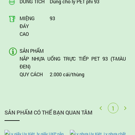
DUNG TÍCH
Dùng cho ly PET phi 93
MIỆNG
93
ĐÁY
CAO
SẢN PHẨM
NẮP NHỰA UỐNG TRỰC TIẾP PET 93 (T-MÀU
ĐEN)
QUY CÁCH
2.000 cái/thùng
SẢN PHẨM CÓ THỂ BẠN QUAN TÂM