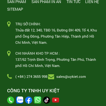
SẢN PHẨM
SẢN PHẨM IN ẤN
TIN TỨC
LIÊN HỆ
SITEMAP
TRỤ SỞ CHÍNH:
Thửa đất 12, 340, TBĐ 16, Đường ĐH 409, Tổ 4, Khu
phố Ông Đông, Phường Tân Hiệp, Thành phố Hồ
Chí Minh, Việt Nam.
CHI NHÁNH KHO TP HCM :
137/62 Trịnh Đình Trọng, Phường Tân Phú, Thành
phố Hồ Chí Minh, Việt Nam.
( +84 ) 274 3655 998
sales@uykiet.com
CÔNG TY TNHH UY KIỆT