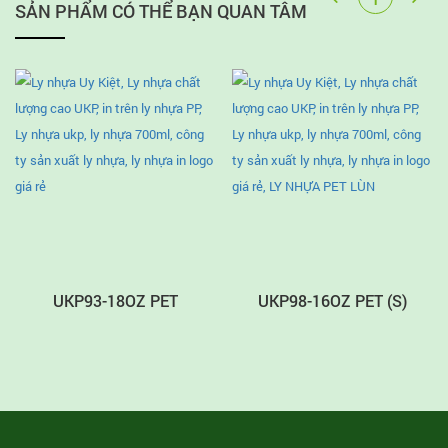
SẢN PHẨM CÓ THỂ BẠN QUAN TÂM
UKP93-18OZ PET
UKP98-16OZ PET (S)