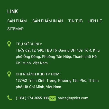
LINK
SẢN PHẨM
SẢN PHẨM IN ẤN
TIN TỨC
LIÊN HỆ
SITEMAP
TRỤ SỞ CHÍNH:
Thửa đất 12, 340, TBĐ 16, Đường ĐH 409, Tổ 4, Khu
phố Ông Đông, Phường Tân Hiệp, Thành phố Hồ
Chí Minh, Việt Nam.
CHI NHÁNH KHO TP HCM :
137/62 Trịnh Đình Trọng, Phường Tân Phú, Thành
phố Hồ Chí Minh, Việt Nam.
( +84 ) 274 3655 998
sales@uykiet.com