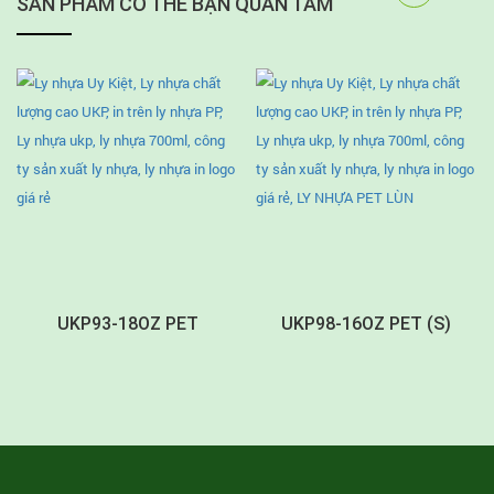
SẢN PHẨM CÓ THỂ BẠN QUAN TÂM
UKP93-18OZ PET
UKP98-16OZ PET (S)