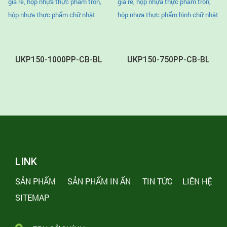
UKP150-1000PP-CB-BL
UKP150-750PP-CB-BL
LINK
SẢN PHẨM
SẢN PHẨM IN ẤN
TIN TỨC
LIÊN HỆ
SITEMAP